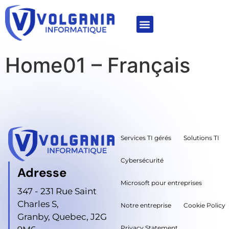
Home01 – Français
Services TI gérés
Solutions TI
Cybersécurité
Adresse
Microsoft pour entreprises
347 - 231 Rue Saint
Charles S,
Notre entreprise
Cookie Policy
Granby, Quebec, J2G
Privacy Statement